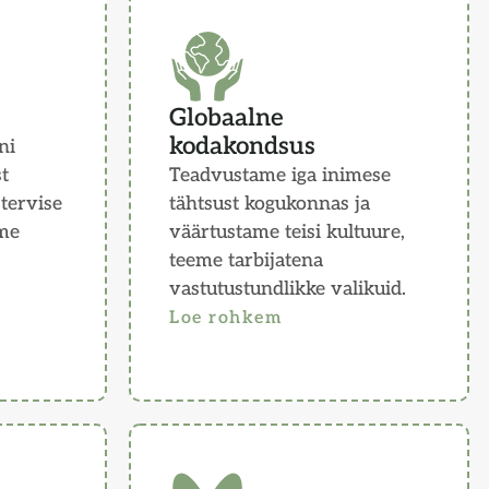
Globaalne
kodakondsus
ni
st
Teadvustame iga inimese
 tervise
tähtsust kogukonnas ja
ame
väärtustame teisi kultuure,
teeme tarbijatena
vastutustundlikke valikuid.
Loe rohkem