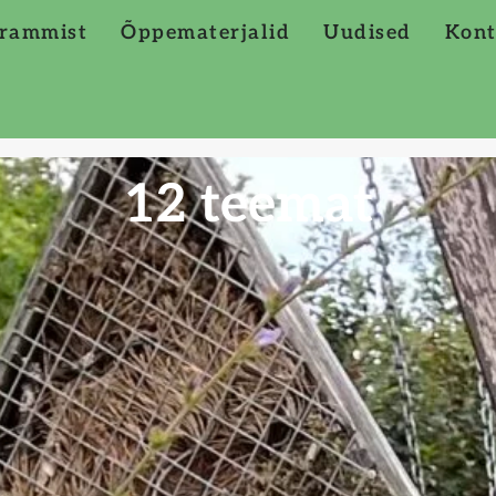
rammist
Õppematerjalid
Uudised
Kont
12 teemat