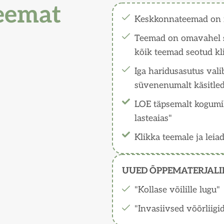
teemat
Keskkonnateemad on 
Teemad on omavahel seo
kõik teemad seotud kl
Iga haridusasutus val
süvenenumalt käsitle
LOE täpsemalt kogumik
lasteaias"
Klikka teemale ja leia
UUED ÕPPEMATERJALI
"Kollase võilille lugu"
"Invasiivsed võõrliigid