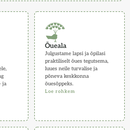
Õueala
Julgustame lapsi ja õpilasi
praktiliselt õues tegutsema,
le,
luues neile turvalise ja
ng
põneva keskkonna
 ja
õuesõppeks.
Loe rohkem