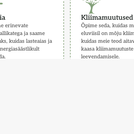
ia
Kliimamuutused
e erinevate
Õpime seda, kuidas m
allikatega ja saame
eluviisil on mõju klii
ks, kuidas lasteaias ja
kuidas meie teod aita
energiasäästlikult
kaasa kliimamuutuste
da.
leevendamisele.
ohkem
Loe rohkem