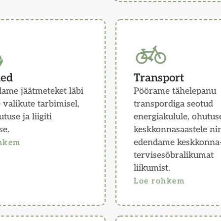
med
Transport
ame jäätmeteket läbi
Pöörame tähelepanu
e valikute tarbimisel,
transpordiga seotud
tuse ja liigiti
energiakulule, ohutuse
se.
keskkonnasaastele ni
edendame keskkonna-
ohkem
tervisesõbralikumat
liikumist.
Loe rohkem