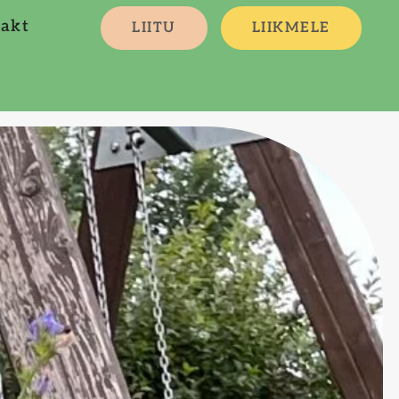
akt
LIITU
LIIKMELE