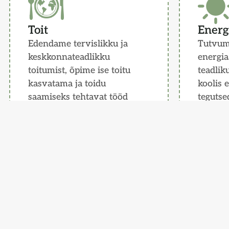
Toit
Energ
Edendame tervislikku ja
Tutvum
keskkonnateadlikku
energia
toitumist, õpime ise toitu
teadliku
kasvatama ja toidu
koolis 
saamiseks tehtavat tööd
tegutse
väärtustama.
Loe r
Loe rohkem