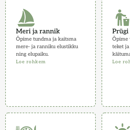
Meri ja rannik
Prügi
Õpime tundma ja kaitsma
Õpime 
mere- ja ranniku elustikku
teket ja
ning elupaiku.
käitum
Loe rohkem
Loe r