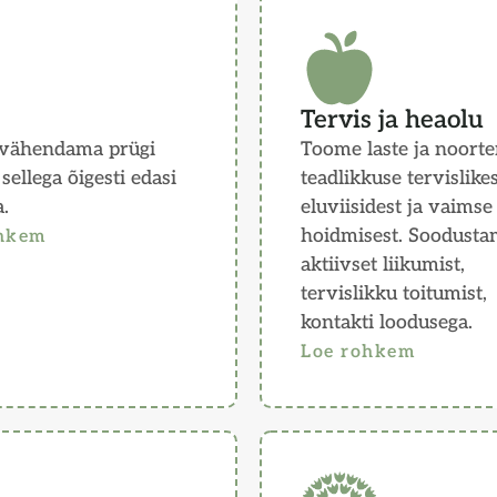
Tervis ja heaolu
vähendama prügi
Toome laste ja noorte
 sellega õigesti edasi
teadlikkuse tervislike
a.
eluviisidest ja vaimse
hoidmisest. Soodust
ohkem
aktiivset liikumist,
tervislikku toitumist,
kontakti loodusega.
Loe rohkem