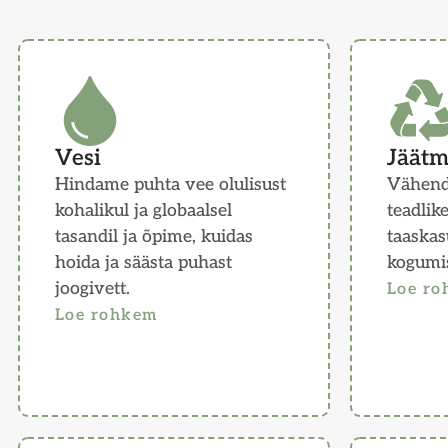
Vesi
Jäät
Hindame puhta vee olulisust
Vähend
kohalikul ja globaalsel
teadlik
tasandil ja õpime, kuidas
taaskasu
hoida ja säästa puhast
kogumi
joogivett.
Loe r
Loe rohkem