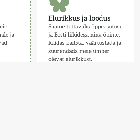
Elurikkus ja loodus
eie
Saame tuttavaks õppeasutuse
male ja
ja Eesti liikidega ning õpime,
vad
kuidas kaitsta, väärtustada ja
suurendada meie ümber
olevat elurikkust.
Loe rohkem