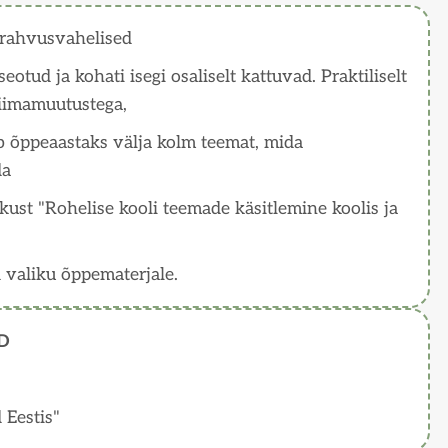
rahvusvahelised
tud ja kohati isegi osaliselt kattuvad. Praktiliselt
iimamuutustega,
ib õppeaastaks välja kolm teemat, mida
da
ust "Rohelise kooli teemade käsitlemine koolis ja
d valiku õppematerjale.
D
 Eestis"