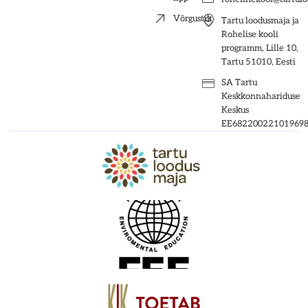
Võrgustik
Tartu loodusmaja ja
Rohelise kooli
programm, Lille 10,
Tartu 51010, Eesti
SA Tartu
Keskkonnahariduse
Keskus
EE68220022101969