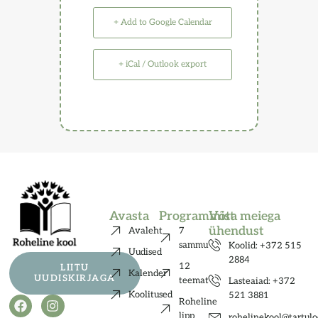
+ Add to Google Calendar
+ iCal / Outlook export
Avasta
Programmist
Võta meiega
ühendust
Avaleht
7
sammu
Koolid: +372 515
Uudised
2884
12
LIITU
Kalender
UUDISKIRJAGA
teemat
Lasteaiad: +372
Koolitused
521 3881
Roheline
lipp
rohelinekool@tartul